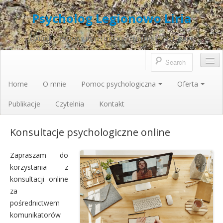
Psycholog Legionowo Liria
GABINET POMOCY PSYCHOLOGICZNEJ I PSYCHOTERAPII
Home
O mnie
Pomoc psychologiczna
Oferta
Publikacje
Czytelnia
Kontakt
Konsultacje psychologiczne online
Zapraszam do
korzystania z
konsultacji online
za
pośrednictwem
komunikatorów