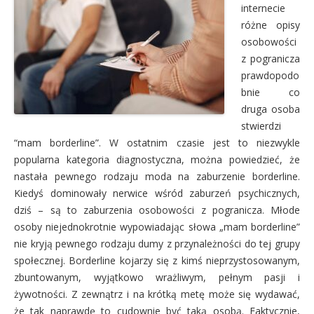
internecie
różne opisy
osobowości
z pogranicza
prawdopodo
bnie co
druga osoba
stwierdzi
“mam borderline”. W ostatnim czasie jest to niezwykle
popularna kategoria diagnostyczna, można powiedzieć, że
nastała pewnego rodzaju moda na zaburzenie borderline.
Kiedyś dominowały nerwice wśród zaburzeń psychicznych,
dziś – są to zaburzenia osobowości z pogranicza. Młode
osoby niejednokrotnie wypowiadając słowa „mam borderline”
nie kryją pewnego rodzaju dumy z przynależności do tej grupy
społecznej. Borderline kojarzy się z kimś nieprzystosowanym,
zbuntowanym, wyjątkowo wrażliwym, pełnym pasji i
żywotności. Z zewnątrz i na krótką metę może się wydawać,
że tak naprawdę to cudownie być taką osobą. Faktycznie,