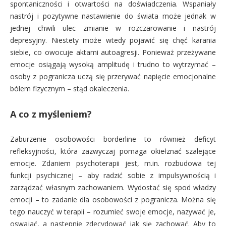
spontaniczności i otwartości na doświadczenia. Wspaniały
nastrój i pozytywne nastawienie do świata może jednak w
jednej chwili ulec zmianie w rozczarowanie i nastrój
depresyjny. Niestety może wtedy pojawić się chęć karania
siebie, co owocuje aktami autoagresji. Ponieważ przeżywane
emocje osiągają wysoką amplitudę i trudno to wytrzymać –
osoby z pogranicza uczą się przerywać napięcie emocjonalne
bólem fizycznym – stąd okaleczenia.
A co z myśleniem?
Zaburzenie osobowości borderline to również deficyt
refleksyjności, która zazwyczaj pomaga okiełznać szalejące
emocje. Zdaniem psychoterapii jest, m.in. rozbudowa tej
funkcji psychicznej – aby radzić sobie z impulsywnością i
zarządzać własnym zachowaniem. Wydostać się spod władzy
emocji – to zadanie dla osobowości z pogranicza. Można się
tego nauczyć w terapii – rozumieć swoje emocje, nazywać je,
oswajać, a następnie zdecydować jak się zachować. Aby to