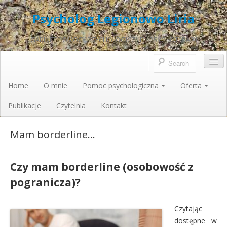
Psycholog Legionowo Liria
GABINET POMOCY PSYCHOLOGICZNEJ I PSYCHOTERAPII
Home
O mnie
Pomoc psychologiczna
Oferta
Publikacje
Czytelnia
Kontakt
Mam borderline…
Czy mam borderline (osobowość z
pogranicza)?
Czytając
dostępne w