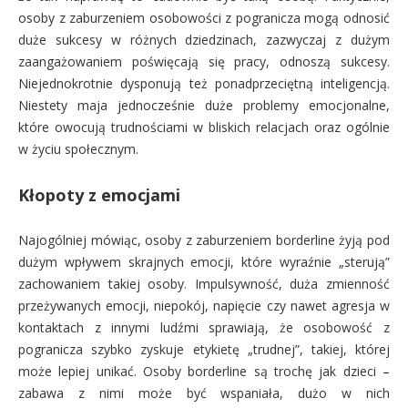
osoby z zaburzeniem osobowości z pogranicza mogą odnosić
duże sukcesy w różnych dziedzinach, zazwyczaj z dużym
zaangażowaniem poświęcają się pracy, odnoszą sukcesy.
Niejednokrotnie dysponują też ponadprzeciętną inteligencją.
Niestety maja jednocześnie duże problemy emocjonalne,
które owocują trudnościami w bliskich relacjach oraz ogólnie
w życiu społecznym.
Kłopoty z emocjami
Najogólniej mówiąc, osoby z zaburzeniem borderline żyją pod
dużym wpływem skrajnych emocji, które wyraźnie „sterują”
zachowaniem takiej osoby. Impulsywność, duża zmienność
przeżywanych emocji, niepokój, napięcie czy nawet agresja w
kontaktach z innymi ludźmi sprawiają, że osobowość z
pogranicza szybko zyskuje etykietę „trudnej”, takiej, której
może lepiej unikać. Osoby borderline są trochę jak dzieci –
zabawa z nimi może być wspaniała, dużo w nich